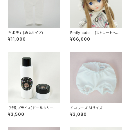
布ボディ (幼児タイプ)
Emily cute (ストレートヘ
ア ブルーアイ)
¥11,000
¥66,000
【特別プライス】ドールクリーナ
ドロワーズ Mサイズ
ー＆ドールシミケア 2点セッ
¥3,500
¥3,080
ト Special Price｜Doll Cle
aner & Doll Stain Care 2-Pi
ece Set